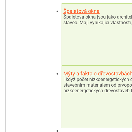
Špaletová okna
Špaletová okna jsou jako archite
staveb. Mají vynikající vlastnost
Mýty a fakta o dřevostavbác
I když počet nízkoenergetických
stavebním materiálem od prvopočá
nízkoenergetických dřevostaveb