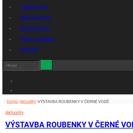
Zajímavosti
Naši partneři
Dřevostavby
Videa realizací
Kontakt
Hledat
Domů
/
Aktuality
/
VÝSTAVBA ROUBENKY V ČERNÉ VODĚ
Aktuality
VÝSTAVBA ROUBENKY V ČERNÉ VO