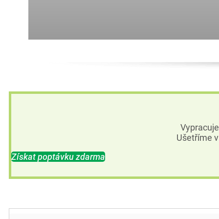
Vypracuj
Ušetříme v
Získat poptávku zdarma