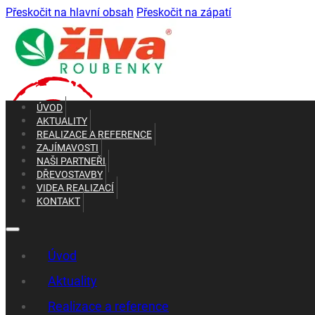
Přeskočit na hlavní obsah
Přeskočit na zápatí
ÚVOD
AKTUALITY
REALIZACE A REFERENCE
ZAJÍMAVOSTI
NAŠI PARTNEŘI
DŘEVOSTAVBY
VIDEA REALIZACÍ
+420 602 661 287
KONTAKT
+420 465 637 010
Úvod
Aktuality
Realizace a reference