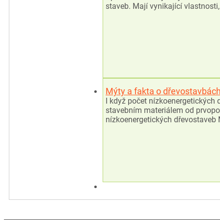
staveb. Mají vynikající vlastnost
Mýty a fakta o dřevostavbác
I když počet nízkoenergetických
stavebním materiálem od prvopočá
nízkoenergetických dřevostaveb