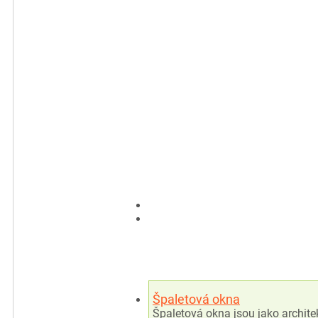
Špaletová okna
Špaletová okna jsou jako archite