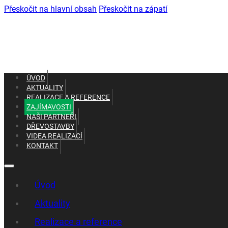
Přeskočit na hlavní obsah
Přeskočit na zápatí
ÚVOD
AKTUALITY
REALIZACE A REFERENCE
ZAJÍMAVOSTI
NAŠI PARTNEŘI
DŘEVOSTAVBY
VIDEA REALIZACÍ
KONTAKT
+420 602 661 287
+420 465 637 010
Úvod
Aktuality
Realizace a reference