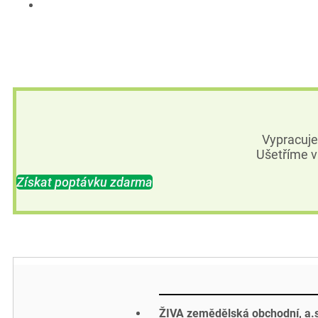
Vypracuj
Ušetříme v
Získat poptávku zdarma
ŽIVA zemědělská obchodní, a.